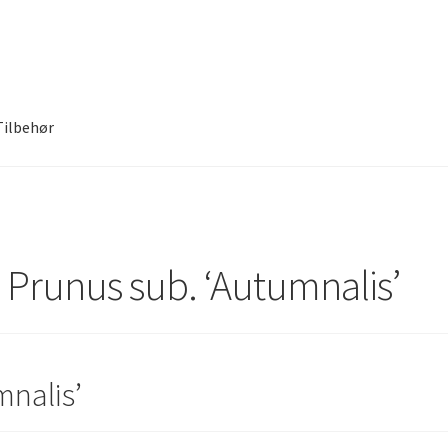
Tilbehør
 Prunus sub. ‘Autumnalis’
mnalis’