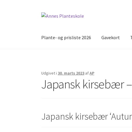
Spring
Spring
til
til
navigation
indhold
Plante- og prisliste 2026
Gavekort
Udgivet i
30. marts 2023
af
AP
Japansk kirsebær –
Japansk kirsebær ‘Autu