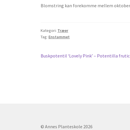
Blomstring kan forekomme mellem oktober og
Kategori:
Træer
Tag:
Enstammet
Indlægsnavigation
Forrige
Buskpotentil ‘Lovely Pink’ – Potentilla frutic
indlæg:
© Annes Planteskole 2026