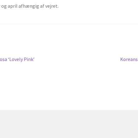
 april afhængig af vejret.
Næste
osa ‘Lovely Pink’
Koreans
indlæg: